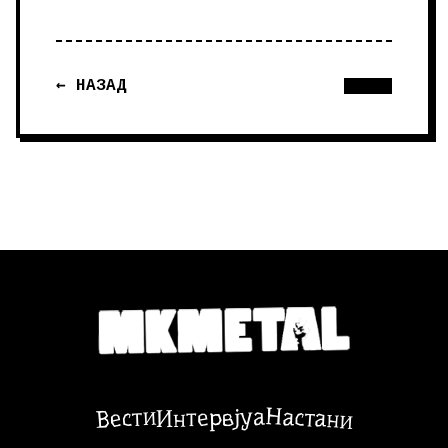
← НАЗАД
Настани
Вести
Интервјуа