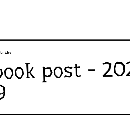
tribe
book post - 20
9