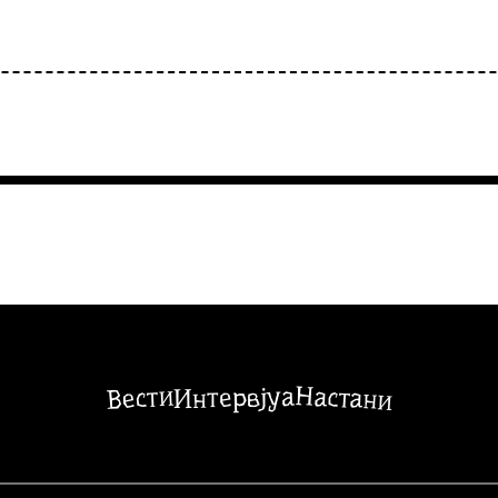
Настани
Вести
Интервјуа