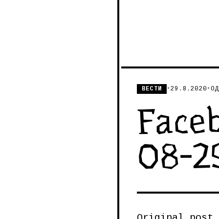
ВЕСТИ
•
29.8.2020
•
ОД
Face
08-2
Original post