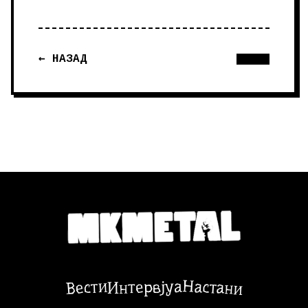
← НАЗАД
Настани
Вести
Интервјуа