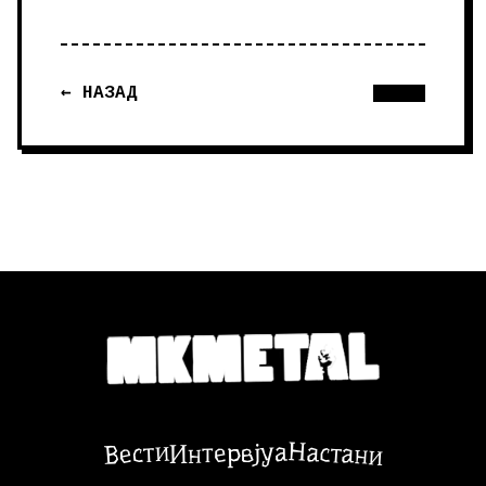
← НАЗАД
Настани
Вести
Интервјуа