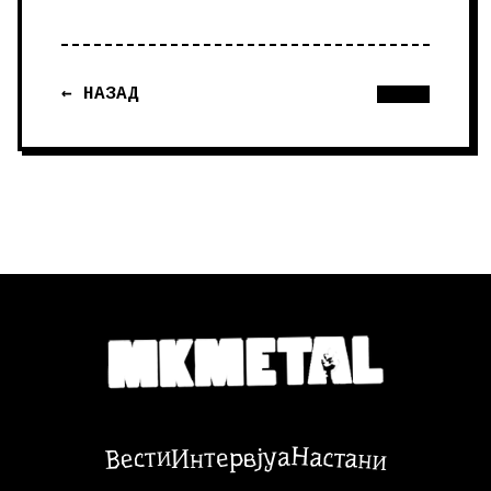
← НАЗАД
Настани
Вести
Интервјуа