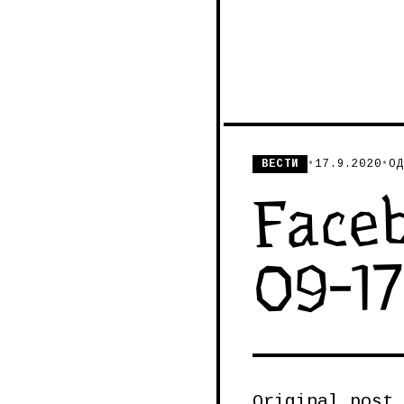
ВЕСТИ
•
17.9.2020
•
ОД
Face
09-1
Original post