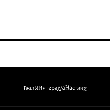
Настани
Вести
Интервјуа