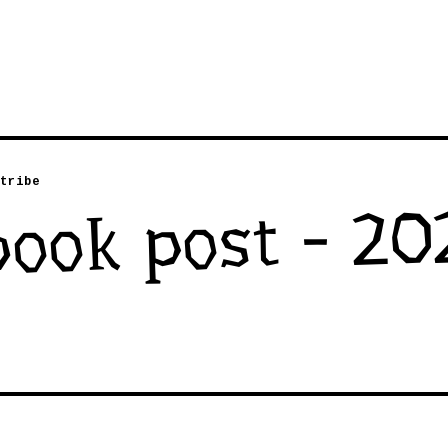
tribe
book post - 20
7