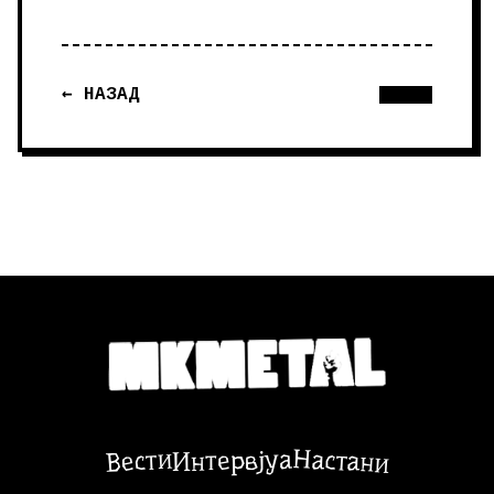
← НАЗАД
Настани
Вести
Интервјуа