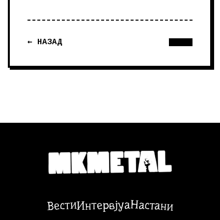
← НАЗАД
Настани
Вести
Интервјуа