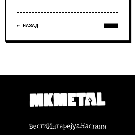
← НАЗАД
Настани
Вести
Интервјуа