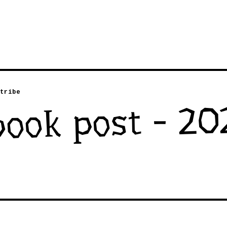
tribe
book post - 20
6