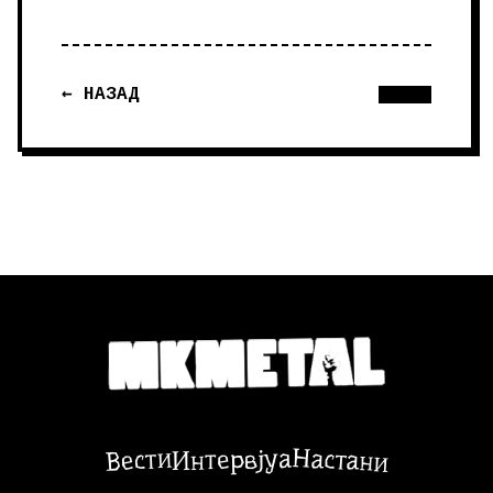
← НАЗАД
Настани
Вести
Интервјуа