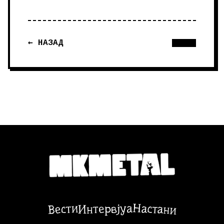
← НАЗАД
Настани
Вести
Интервјуа