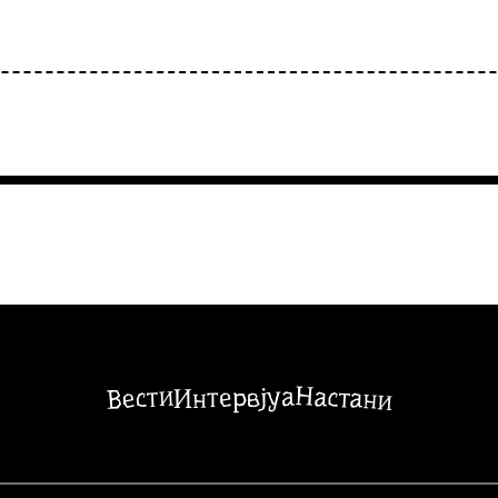
Настани
Вести
Интервјуа