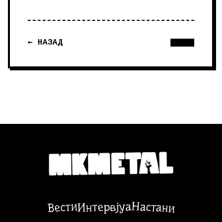
← НАЗАД
Настани
Вести
Интервјуа