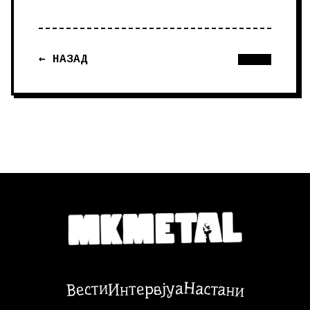
← НАЗАД
Настани
Вести
Интервјуа