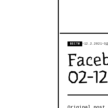
ВЕСТИ
•
12.2.2021
•
ОД
Faceb
02-12
Original post