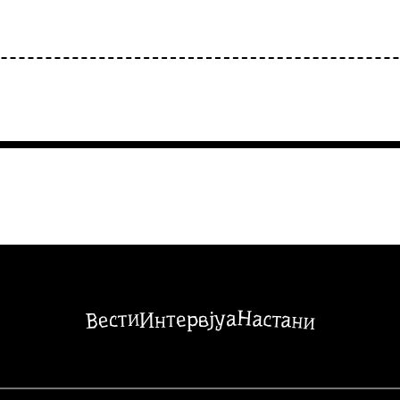
Настани
Вести
Интервјуа