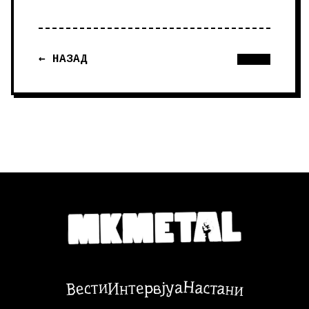
← НАЗАД
Настани
Вести
Интервјуа