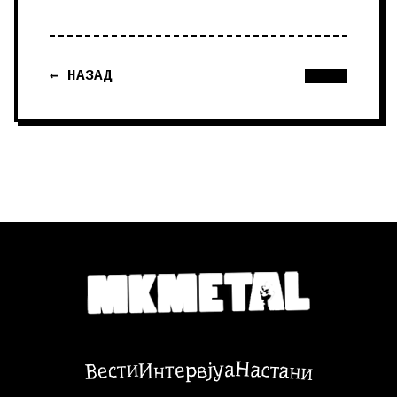
← НАЗАД
Настани
Вести
Интервјуа