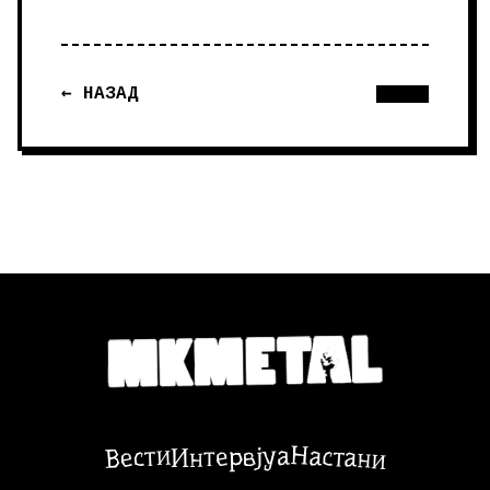
← НАЗАД
Настани
Вести
Интервјуа