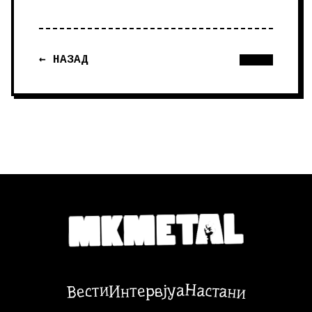
← НАЗАД
Настани
Вести
Интервјуа