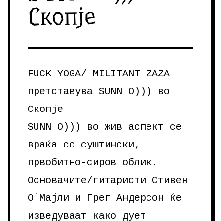
Скопје
FUCK YOGA/ MILITANT ZAZA
претставува SUNN O))) во
Скопје
SUNN O))) во жив аспект се
враќа со суштински,
првобитно-сиров облик.
Основачите/гитаристи Стивен
О`Мајли и Грег Андерсон ќе
изведуваат како дует