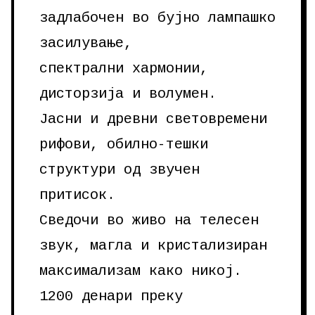
задлабочен во бујно лампашко
засилување,
спектрални хармонии,
дисторзија и волумен.
Јасни и древни световремени
рифови, обилно-тешки
структури од звучен
притисок.
Сведочи во живо на телесен
звук, магла и кристализиран
максимализам како никој.
1200 денари преку