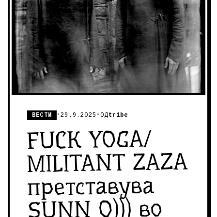
ВЕСТИ
•
29.9.2025
•
ОД
tribe
FUCK YOGA/
MILITANT ZAZA
претставува
SUNN O))) во