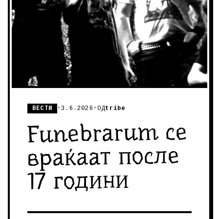
ВЕСТИ
•
3.6.2026
•
ОД
tribe
Funebrarum се
враќаат после
17 години