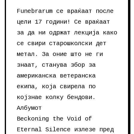
Funebrarum се враќаат после
цели 17 години! Се враќаат
за да ни одржат лекција како
се свири старошколски дет
метал. За оние што не ги
знаат, станува збор за
американска ветеранска
екипа, која свирела по
којзнае колку бендови.
Албумот
Beckoning the Void of
Eternal Silence излезе пред