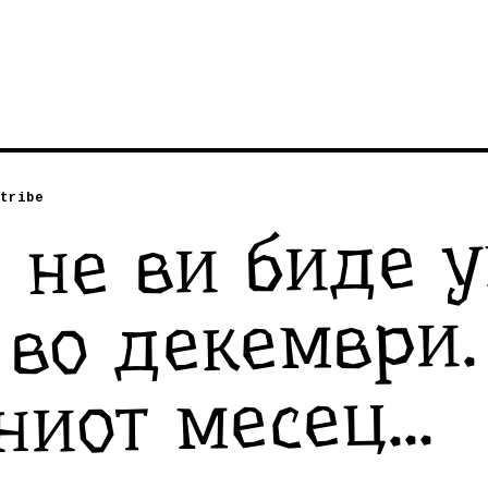
tribe
а не ви биде 
 во декември.
иот месец...