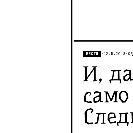
ВЕСТИ
•
12.5.2018
•
ОД
И, д
само
Следн