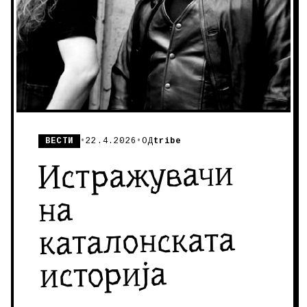
ВЕСТИ
•
22.4.2026
•
ОД
tribe
Истражувачи
на
каталонската
историја