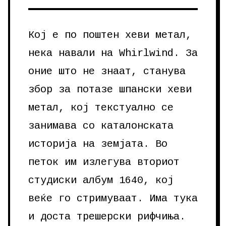
Кој е по поштен хеви метал,
нека навали на Whirlwind. За
оние што не знаат, станува
збор за потазе шпански хеви
метал, кој текстуално се
занимава со каталонската
историја на земјата. Во
петок им излегува вториот
студиски албум 1640, кој
веќе го стримуваат. Има тука
и доста трешерски рифчиња.