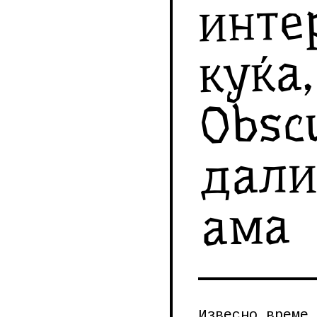
инте
куќа
Obsc
дали
ама
Извесно време 