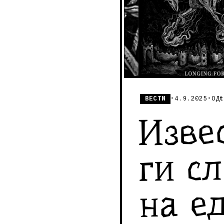
ВЕСТИ
•
4.9.2025
•
ОД
t
Изве
ги с
на е