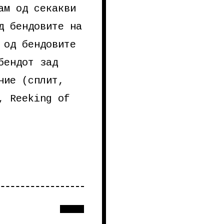
ам од секакви
д бендовите на
 од бендовите
бендот зад
ние (сплит,
, Reeking of