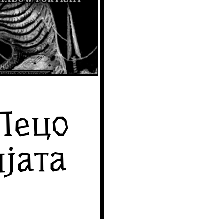
Пецо
јата