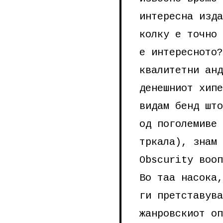
интересна изда
колку е точно 
е интересното?
квалитетни анд
денешниот хипе
видам бенд што
од поголемиве 
тркала), знам 
Obscurity вооп
Во таа насока,
ги претставува
жанровскиот оп