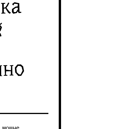
чка
g
чно
 мошне