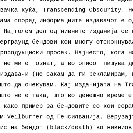
вачка куќа, Transcending Obscurity. Н
ама според информациите издавачот е о
 Најголем дел од нивните изданија се 
ерграунд бендови кои многу отскокнува
рпродукциски просек. Најчесто, кога н
 не ми е познат, а во описот пишува д
издавачи (не сакам да ги рекламирам, 
што да очекувам. Кај изданијата на Tr
што не е така, што во денешно време е
 како пример за бендовите со кои сора
м Veilburner од Пенсилванија. Верувај
ис на бендот (black/death) во нивниов