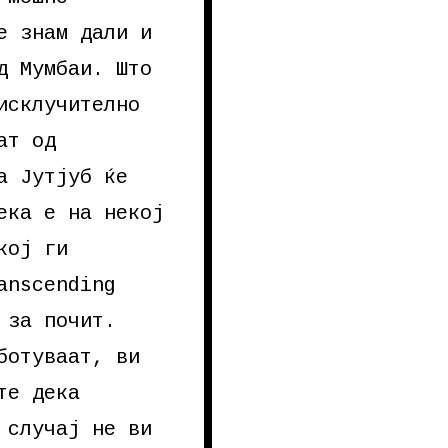
е знам дали и
д Мумбаи. Што
исклучително
ат од
а Јутјуб ќе
ека е на некој
кој ги
anscending
 за почит.
ботуваат, ви
те дека
 случај не ви