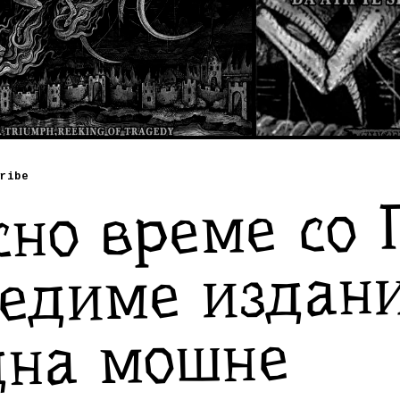
ribe
сно време со 
ледиме издани
дна мошне