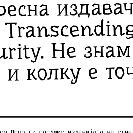
ресна издава
, Transcendin
urity. Не знам
 и колку е то
со Пецо ги следиме изданијата на една