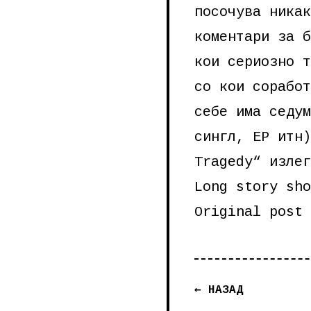
посочува никак
коментари за б
кои сериозно т
со кои соработ
себе има седум
сингл, ЕР итн)
Tragedy“ излег
Long story sho
Original post
← НАЗАД