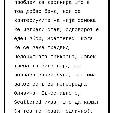
проблем да дефинира што е
тоа добар бенд, кои се
критериумите на чија основа
ќе изгради став, одговорот е
еден збор, Scattered. Кога
ќе се земе предвид
целокупната приказна, човек
треба да биде горд што
познава вакви луѓе, што има
ваков бенд во непосредна
близина. Едноставно е,
Scattered имаат што да кажат
(и тоа го прават одлично).