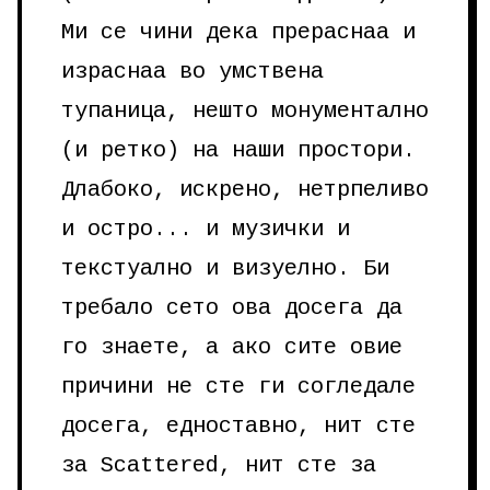
Ми се чини дека прераснаа и
израснаа во умствена
тупаница, нешто монументално
(и ретко) на наши простори.
Длабоко, искрено, нетрпеливо
и остро... и музички и
текстуално и визуелно. Би
требало сето ова досега да
го знаете, а ако сите овие
причини не сте ги согледале
досега, едноставно, нит сте
за Scattered, нит сте за