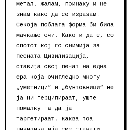
метал. Жалам, поинаку и не
знам како да се изразам.
Секоја поблага форма би била
мачкање очи. Како и да е, со
спотот кој го снимија за
песната Цивилизација,
ставија свој печат на една
ера која очигледно многу
„уметници“ и „бунтовници“ не
ја ни перципираат, уште
помалку па да ја
таргетираат. Каква тоа
цивилизација сме станати