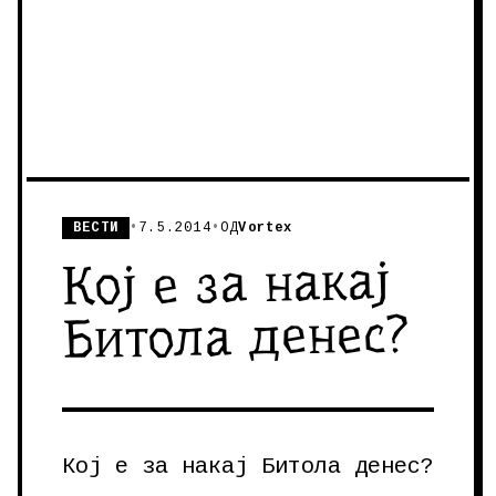
ВЕСТИ
•
7.5.2014
•
ОД
Vortex
Кој е за накај
Битола денес?
Кој е за накај Битола денес?