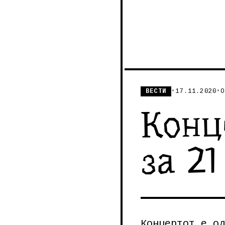
ВЕСТИ
•
17.11.2020
•
О
Конц
за 21
Концертот е од