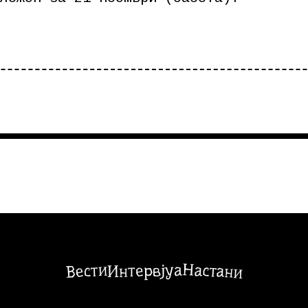
Настани
Вести
Интервјуа