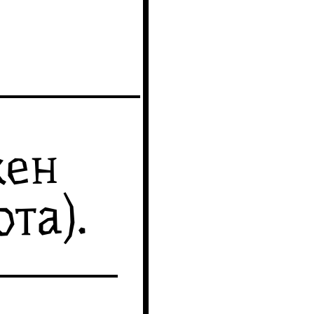
жен
та).