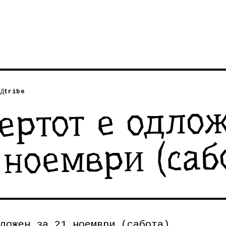
Д
tribe
ертот е одло
 ноември (сабо
ложен за 21 ноември (сабота).