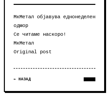
МкМетал објавува еднонеделен
одмор
Се читаме наскоро!
МкМетал
Original post
← НАЗАД