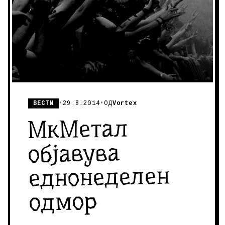
ВЕСТИ
•
29.8.2014
•
ОД
Vortex
МкМетал
објавува
еднонеделен
одмор