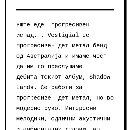
Уште еден прогресивен
испад... Vestigial се
прогресивен дет метал бенд
од Австралија и имаме чест
да им го преслушаме
дебитантскиот албум, Shadow
Lands. Се работи за
прогресивен дет метал, но во
модерно руво. Интересни
мелодики, одлични акустични
и амбиентални делови, но