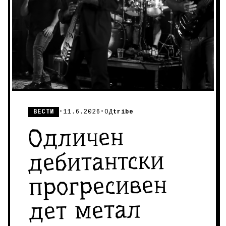
ВЕСТИ
•
11.6.2026
•
ОД
tribe
Одличен
дебитантски
прогресивен
дет метал