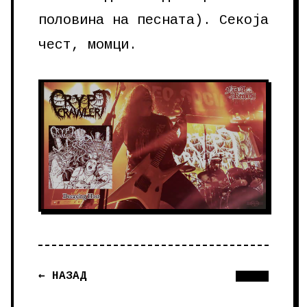
половина на песната). Секоја
чест, момци.
← НАЗАД