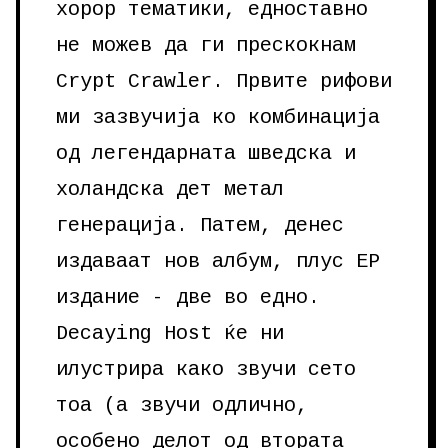
хорор тематики, едноставно
не можев да ги прескокнам
Crypt Crawler. Првите рифови
ми зазвучија ко комбинација
од легендарната шведска и
холандска дет метал
генерација. Патем, денес
издаваат нов албум, плус ЕР
издание - две во едно.
Decaying Host ќе ни
илустрира како звучи сето
тоа (а звучи одлично,
особено делот од втората