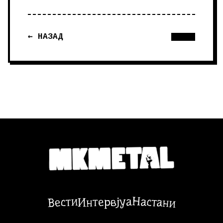
← НАЗАД
Настани
Вести
Интервјуа