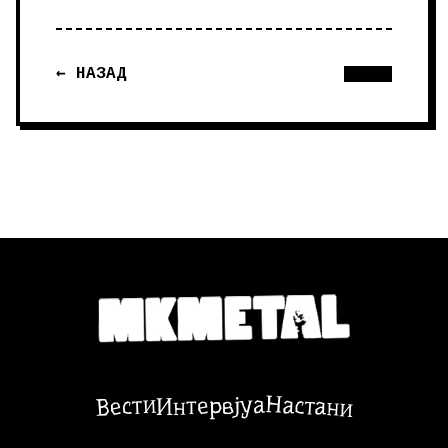
← НАЗАД
Настани
Вести
Интервјуа