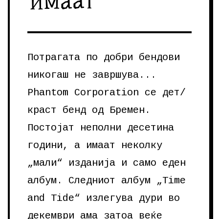
имаат
Потрагата по добри бендови
никогаш не завршува...
Phantom Corporation се дет/
краст бенд од Бремен.
Постојат неполни десетина
години, а имаат неколку
„мали“ изданија и само еден
албум. Следниот албум „Time
and Tide“ излегува дури во
декември ама затоа веќе