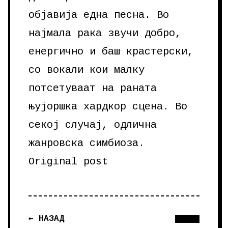
објавија една песна. Во
најмала рака звучи добро,
енергично и баш крастерски,
со вокали кои малку
потсетуваат на раната
њујоршка хардкор сцена. Во
секој случај, одлична
жанровска симбиоза.
Original post
← НАЗАД