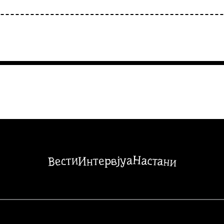
Настани
Вести
Интервјуа