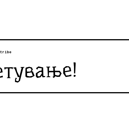
tribe
етување!