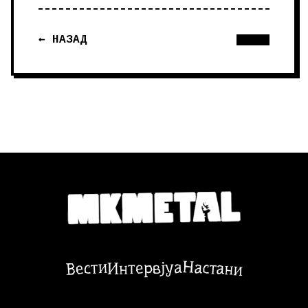
← НАЗАД
Настани
Вести
Интервјуа