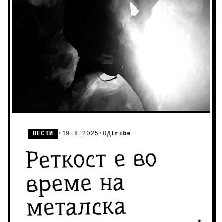
ВЕСТИ
•
19.8.2025
•
ОД
tribe
Реткост е во
време на
металска