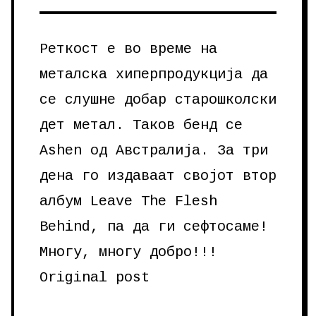
Реткост е во време на
металска хиперпродукција да
се слушне добар старошколски
дет метал. Таков бенд се
Ashen од Австралија. За три
дена го издаваат својот втор
албум Leave The Flesh
Behind, па да ги сефтосаме!
Многу, многу добро!!!
Original post