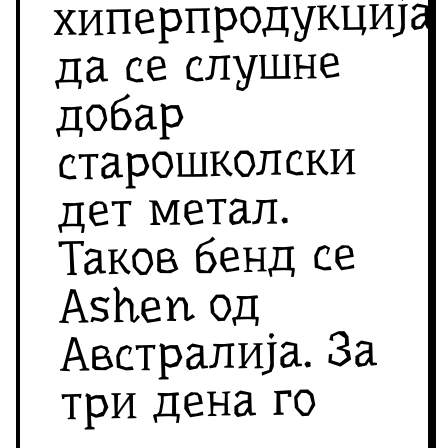
хиперпродукција
да се слушне
добар
старошколски
дет метал.
Таков бенд се
Ashen од
Австралија. За
три дена го