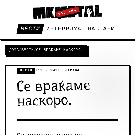
BOOTLEG
ВЕСТИ
ИНТЕРВЈУА
НАСТАНИ
ДОМА
/
ВЕСТИ
/
СЕ ВРАЌАМЕ НАСКОРО.
ВЕСТИ
•
12.6.2021
•
ОД
tribe
Се враќаме
наскоро.