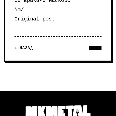
Се враќаме наскоро.
\m/
Original post
← НАЗАД