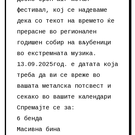
фестивал, кој се надеваме
дека со текот на времето ќе
прерасне во регионален
годишен собир на вљубеници
во екстремната музика.
13.09.2025год. е датата која
треба да ви се вреже во
вашата металска потсвест и
секако во вашите календари
Спремајте се за:
6 бенда
Масивна бина