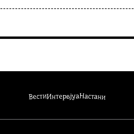
Настани
Вести
Интервјуа