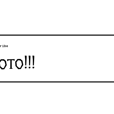
ribe
то!!!