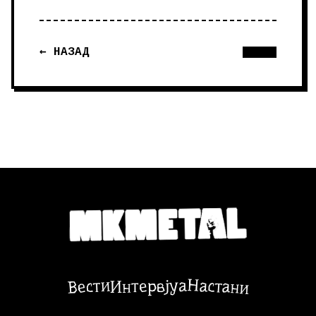
← НАЗАД
Настани
Вести
Интервјуа