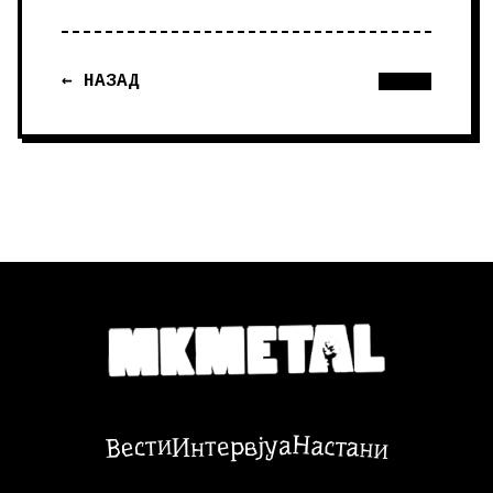
← НАЗАД
Настани
Вести
Интервјуа