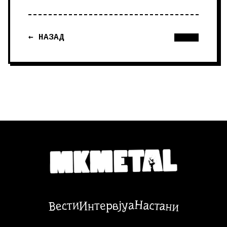
← НАЗАД
Настани
Вести
Интервјуа