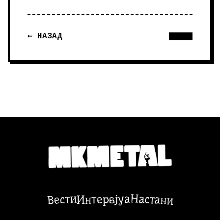
← НАЗАД
Настани
Вести
Интервјуа