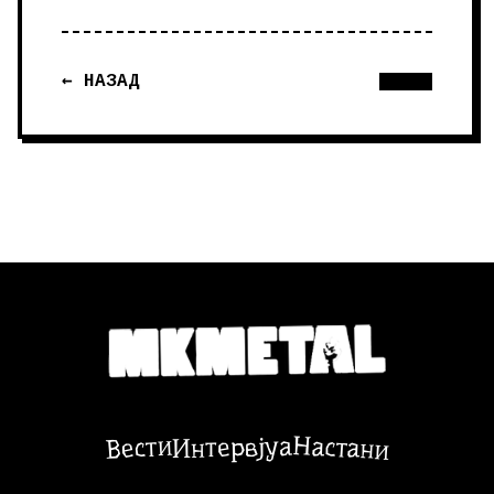
← НАЗАД
Настани
Вести
Интервјуа