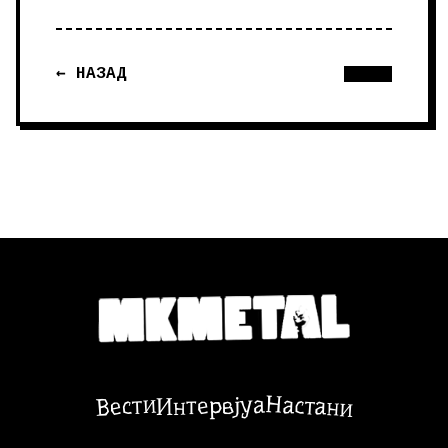
← НАЗАД
Настани
Вести
Интервјуа