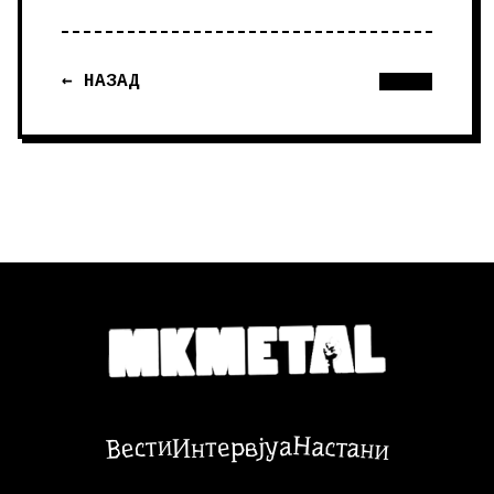
← НАЗАД
Настани
Вести
Интервјуа