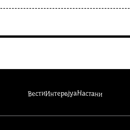
Настани
Вести
Интервјуа