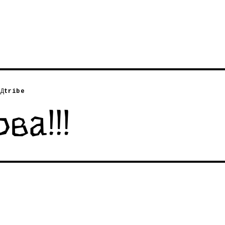
Д
tribe
ва!!!