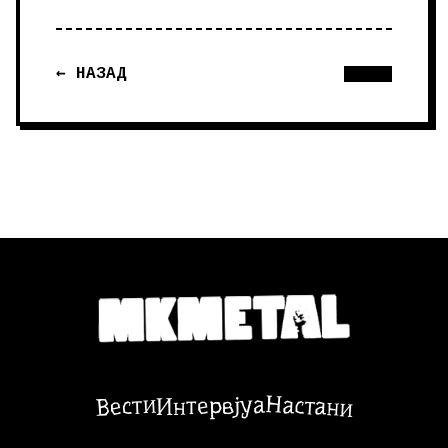
← НАЗАД
Настани
Вести
Интервјуа