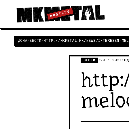
BOOTLEG
ДОМА
/
ВЕСТИ
/
HTTP://MKMETAL.MK/NEWS/INTERESEN-MEL
ВЕСТИ
•
29.1.2021
•
ОД
http
melo