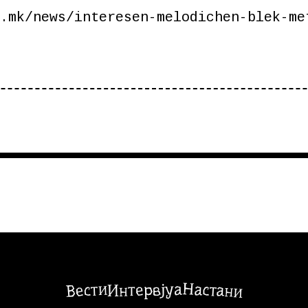
.mk/news/interesen-melodichen-blek-me
Настани
Вести
Интервјуа