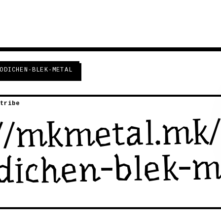
ODICHEN-BLEK-METAL
tribe
://mkmetal.mk
dichen-blek-m