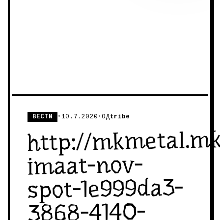
ВЕСТИ
•
10.7.2020
•
ОД
tribe
http://mkmetal.m
imaat-nov-
spot-1e999da3-
3868-4140-