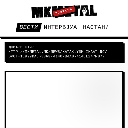
BOOTLEG
ВЕСТИ
ИНТЕРВЈУА
НАСТАНИ
ДОМА
/
ВЕСТИ
/
HTTP://MKMETAL.MK/NEWS/KATAKLYSM-IMAAT-NOV-
SPOT-1E999DA3-3868-4140-B4A0-414EE247F077