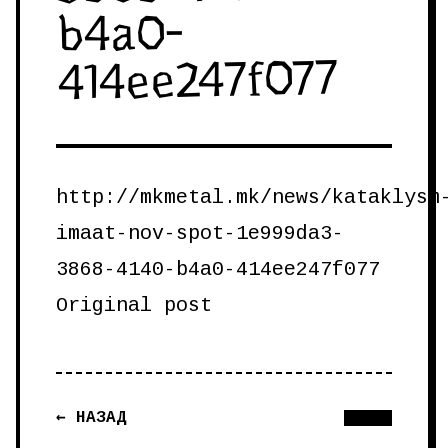
b4a0-
414ee247f077
http://mkmetal.mk/news/kataklysm
imaat-nov-spot-1e999da3-
3868-4140-b4a0-414ee247f077
Original post
← НАЗАД